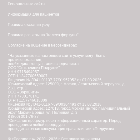
Региональные сайты
Информация для пациентов
Правила оказания услуг
Правила розыгрыша "Колесо фортуны"
Согласие на общение в мессенджерах
*На указанные на настоящем сайте услуги могут быть
противопоказания,
необходима консультация специалиста
ООО "Сеть клиник Подружки"
ИНН 9715494957
ОГРН 1247700659007
Лицензия № Л041-01137-77/01957952 от 07.03.2025
Юридический адрес: 125009, г. Москва, Леонтьевский переулок, д.
21/1, стр. 1
ООО «ВоркСити»
ИНН 7730178141
ОГРН 1157746618809
Лицензия № Л041-01167-59/00364493 от 13.07.2018
Юридический адрес: 127018, город Москва, вн.тер.г. муниципальный
округ Марьина роща, ул. Полковая, д. 3
8 (800) 301-76-37
*Описание процедур носит информационный характер. Перед
проведением любой процедуры
проводится очная консультация врача клиники «Подружки».
© «Podruge.ru», 2020 - 2026 г. Все права защищены.