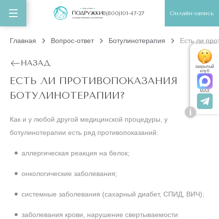
Онлайн-запись
8(800)101-47-27
Главная
Вопрос-ответ
Ботулинотерапия
Есть ли пр
НАЗАД
закрытый
клуб
ЕСТЬ ЛИ ПРОТИВОПОКАЗАНИЯ
MAX
БОТУЛИНОТЕРАПИИ?
i
Как и у любой другой медицинской процедуры, у
ботулинотерапии есть ряд противопоказаний:
аллергическая реакция на белок;
онкологические заболевания;
системные заболевания (сахарный диабет, СПИД, ВИЧ);
заболевания крови, нарушение свертываемости