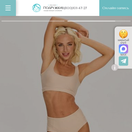
Онлайн-запись
8(800)101-47-27
закрытый
клуб
MAX
i