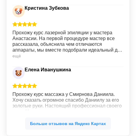
Кристина Зубкова
Прохожу курс лазерной эпиляции у мастера
Анастасии. На первой процедуре мастер все
рассказала, объяснила чем отличаются
аппараты, мы вместе подобрали идеальный для
меня вариант. Сами процедуры проходят без
ещё
особых болезненных ощущений, все четко,
быстро. Девушки на ресепшене всегда
Елена Иванушкина
приветливы. Всем советую данную клинику.
Прохожу курс массажа у Смирнова Даниила.
Хочу сказать огромное спасибо Даниилу за его
золотые руки. Настоящий профессионал своего
дела. Уже со второго сеанса массажа
почувствовала легкость во всем теле. Ушли
ещё
зажимы в мышцах. Буду продолжать.
Больше отзывов на Яндекс Картах
Обязательно рекомендую своим знакомым.