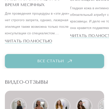
ВРЕМЯ МЕСЯЧНЫХ
Гладкая кожа в интимн
Для проведения процедуры в «эти дни»
обязательный атрибут 
нет строгого запрета, однако, лазерная
красавицы. И дело не то
эпиляция также возможна только после
она нравится подавля
консультации со специалистом.
большинству мужчин. С
ЧИТАТЬ ПОЛНОС
Ведущие косметологи настаивают на
ЧИТАТЬ ПОЛНОСТЬЮ
образ жизни успешной
том, что метод, особенно на
существенно отличается 
чувствительных зонах бикини или,
вели наши мамы и бабу
например, подмышек, лучше оставить
ВСЕ СТАТЬИ
на первые дни после менструации.
ВИДЕО-ОТЗЫВЫ