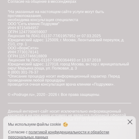
Согласие на общение в мессенджерах
*На указанные на настоящем сайте услуги могут быть
противопоказания,
необходима консультация специалиста
ООО "Сеть клиник Подружки"
ИНН 9715494957
ОГРН 1247700659007
Лицензия № Л041-01137-77/01957952 от 07.03.2025
Юридический адрес: 125009, г. Москва, Леонтьевский переулок, д.
21/1, стр. 1
ООО «ВоркСити»
ИНН 7730178141
ОГРН 1157746618809
Лицензия № Л041-01167-59/00364493 от 13.07.2018
Юридический адрес: 127018, город Москва, вн.тер.г. муниципальный
округ Марьина роща, ул. Полковая, д. 3
8 (800) 301-76-37
*Описание процедур носит информационный характер. Перед
проведением любой процедуры
проводится очная консультация врача клиники «Подружки».
© «Podruge.ru», 2020 - 2026 г. Все права защищены.
Данный интернет-сайт носит исключительно информационный
характер и ни при каких условиях не является публичной офертой,
определяемой положениями Статьи 437 (2) Гражданского кодекса
Российской Федерации. Для получения подробной информации об
Мы используем файлы cookie
услугах, ценах и спецпредложениях, пожалуйста, обратитесь в
клинику "Подружки".
Согласие с
политикой конфиденциальности и обработки
персональных данных