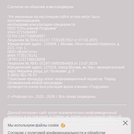
Согласие на общение в мессенджерах
*На указанные на настоящем сайте услуги могут быть
противопоказания,
необходима консультация специалиста
ООО "Сеть клиник Подружки"
ИНН 9715494957
ОГРН 1247700659007
Лицензия № Л041-01137-77/01957952 от 07.03.2025
Юридический адрес: 125009, г. Москва, Леонтьевский переулок, д.
21/1, стр. 1
ООО «ВоркСити»
ИНН 7730178141
ОГРН 1157746618809
Лицензия № Л041-01167-59/00364493 от 13.07.2018
Юридический адрес: 127018, город Москва, вн.тер.г. муниципальный
округ Марьина роща, ул. Полковая, д. 3
8 (800) 301-76-37
*Описание процедур носит информационный характер. Перед
проведением любой процедуры
проводится очная консультация врача клиники «Подружки».
© «Podruge.ru», 2020 - 2026 г. Все права защищены.
Данный интернет-сайт носит исключительно информационный
характер и ни при каких условиях не является публичной офертой,
определяемой положениями Статьи 437 (2) Гражданского кодекса
Российской Федерации. Для получения подробной информации об
Мы используем файлы cookie
услугах, ценах и спецпредложениях, пожалуйста, обратитесь в
клинику "Подружки".
Согласие с
политикой конфиденциальности и обработки