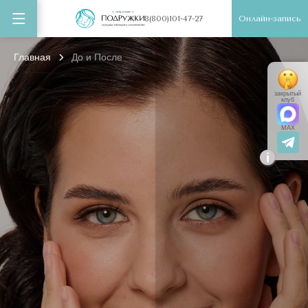
Онлайн-запись
8(800)101-47-27
Главная
До и После
закрытый
клуб
MAX
i