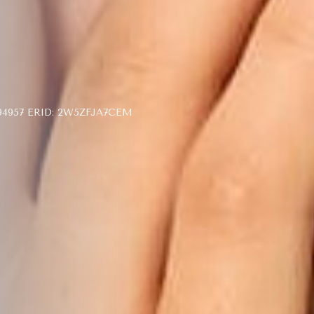
957 ERID: 2W5ZFJA7CEM