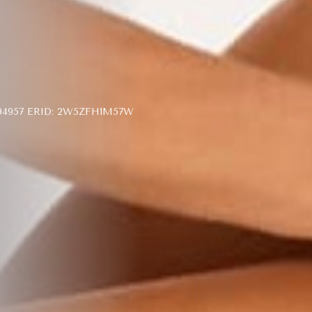
4957 ERID: 2W5ZFH1M57W