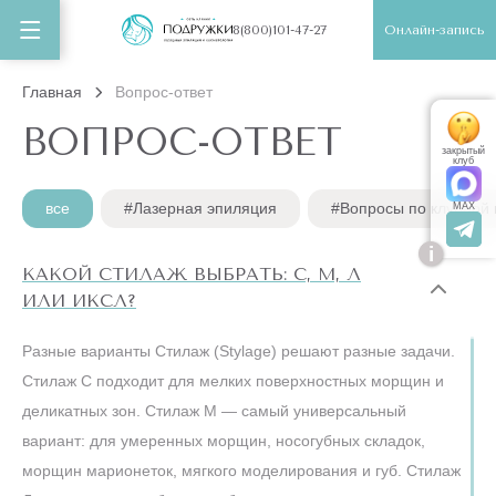
Онлайн-запись
8(800)101-47-27
Главная
Вопрос-ответ
ВОПРОС-ОТВЕТ
закрытый
клуб
все
#Лазерная эпиляция
#Вопросы по клубной 
MAX
i
КАКОЙ СТИЛАЖ ВЫБРАТЬ: С, М, Л
ИЛИ ИКСЛ?
Разные варианты Стилаж (Stylage) решают разные задачи.
Стилаж С подходит для мелких поверхностных морщин и
деликатных зон. Стилаж М — самый универсальный
вариант: для умеренных морщин, носогубных складок,
морщин марионеток, мягкого моделирования и губ. Стилаж