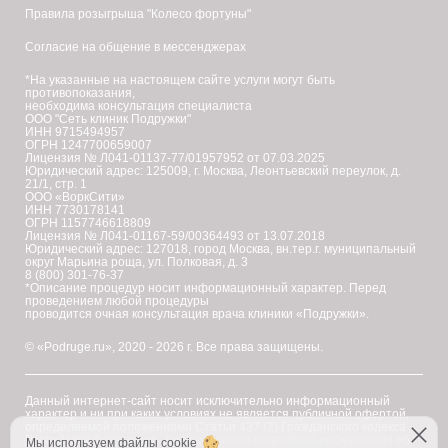
Правила розыгрыша "Колесо фортуны"
Согласие на общение в мессенджерах
*На указанные на настоящем сайте услуги могут быть
противопоказания,
необходима консультация специалиста
ООО "Сеть клиник Подружки"
ИНН 9715494957
ОГРН 1247700659007
Лицензия № Л041-01137-77/01957952 от 07.03.2025
Юридический адрес: 125009, г. Москва, Леонтьевский переулок, д.
21/1, стр. 1
ООО «ВоркСити»
ИНН 7730178141
ОГРН 1157746618809
Лицензия № Л041-01167-59/00364493 от 13.07.2018
Юридический адрес: 127018, город Москва, вн.тер.г. муниципальный
округ Марьина роща, ул. Полковая, д. 3
8 (800) 301-76-37
*Описание процедур носит информационный характер. Перед
проведением любой процедуры
проводится очная консультация врача клиники «Подружки».
© «Podruge.ru», 2020 - 2026 г. Все права защищены.
Данный интернет-сайт носит исключительно информационный
характер и ни при каких условиях не является публичной офертой,
определяемой положениями Статьи 437 (2) Гражданского кодекса
Российской Федерации. Для получения подробной информации об
Мы используем файлы cookie