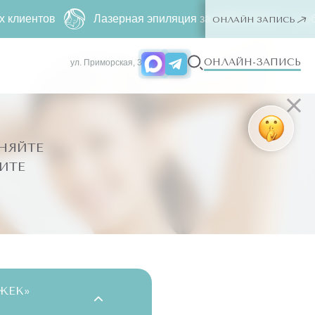
Лазерная эпиляция за
2790 ₽
500 ₽ ー любая зона. Тол
ОНЛАЙН ЗАПИСЬ
ОНЛАЙН-ЗАПИСЬ
ул. Приморская, 3
НЯЙТЕ
ИТЕ
ЖЕК»