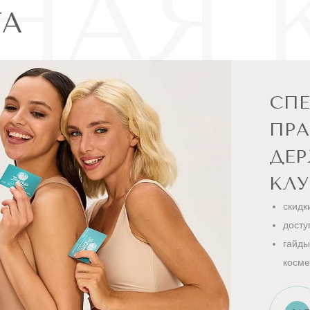
НАЯ 
ТА
СП
ПРА
ДЕ
КЛУ
скидк
досту
гайды
косме