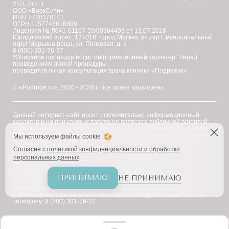
21/1, стр. 1
ООО «ВоркСити»
ИНН 7730178141
ОГРН 1157746618809
Лицензия № Л041-01167-59/00364493 от 13.07.2018
Юридический адрес: 127018, город Москва, вн.тер.г. муниципальный
округ Марьина роща, ул. Полковая, д. 3
8 (800) 301-76-37
*Описание процедур носит информационный характер. Перед
проведением любой процедуры
проводится очная консультация врача клиники «Подружки».
© «Podruge.ru», 2020 - 2026 г. Все права защищены.
Данный интернет-сайт носит исключительно информационный
характер и ни при каких условиях не является публичной офертой,
определяемой положениями Статьи 437 (2) Гражданского кодекса
Российской Федерации. Для получения подробной информации об
Мы используем файлы cookie
услугах, ценах и спецпредложениях, пожалуйста, обратитесь в
клинику "Подружки".
Согласие с
политикой конфиденциальности и обработки
персональных данных
Уважаемые клиенты! В настоящее время на сайте ведутся
технические работы по приведению наименований услуг в
соответствие с требованиями Федерального закона № 168-ФЗ.
ПРИНИМАЮ
НЕ ПРИНИМАЮ
Приносим извинения за возможное наличие иноязычных
обозначений — они будут заменены в ближайшее время. Для
уточнения наименования и стоимости процедур обращайтесь по
телефону: 8 (800) 301-76-37