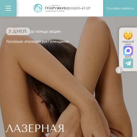
Онлайн-запись
8(800)101-47-27
5 ДНЕЙ.
до конца акции
Лазерная эпиляция рук Геленджике
закрытый
клуб
MAX
i
ЛАЗЕРНАЯ