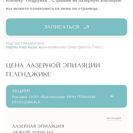
клинику “Подружки”. С ценами на лазерную эпиляцию
вы можете ознакомиться ниже на странице.
ЗАПИСАТЬСЯ
Над текстом работала
Наргиз Азер Кызы
, врач-косметолог (опыт работы 7 лет).
ЦЕНА ЛАЗЕРНОЙ ЭПИЛЯЦИИ
ГЕЛЕНДЖИКЕ
АКЦИИ!
Реклама. ООО «Бьютилогия» ИНН 7751144496
ERID:LjN8K4L1t
ПО АКЦИИ
ЛАЗЕРНАЯ ЭПИЛЯЦИЯ
ЛЮБОЙ ЗОНЫ НА