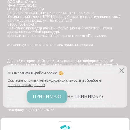
ООО «ВоркСити»
ИНН 7730178141
ОГРН 1157746618809
Лицензия № Л041-01167-59/00364493 от 13.07.2018
Юридический адрес: 127018, город Москва, вн.тер.г. муниципальный
округ Марьина роща, ул. Полковая, д. 3
8 (800) 301-76-37
*Описание процедур носит информационный характер. Перед
проведением любой процедуры
проводится очная консультация врача клиники «Подружки».
© «Podruge.ru», 2020 - 2026 г. Все права защищены.
Данный интернет-сайт носит исключительно информационный
характер и ни при каких условиях не является публичной офертой,
определяемой положениями Статьи 437 (2) Гражданского кодекса
Российской Федерации. Для получения подробной информации об
Мы используем файлы cookie
услугах, ценах и спецпредложениях, пожалуйста, обратитесь в
клинику "Подружки".
Согласие с
политикой конфиденциальности и обработки
персональных данных
Уважаемые клиенты! В настоящее время на сайте ведутся
технические работы по приведению наименований услуг в
соответствие с требованиями Федерального закона № 168-ФЗ.
ПРИНИМАЮ
НЕ ПРИНИМАЮ
Приносим извинения за возможное наличие иноязычных
обозначений — они будут заменены в ближайшее время. Для
уточнения наименования и стоимости процедур обращайтесь по
телефону: 8 (800) 301-76-37