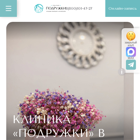
Онлайн-запись
8(800)101-47-27
закрытый
клуб
MAX
i
КЛИНИКА
«ПОДРУЖКИ»
В