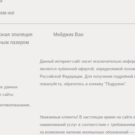
а
ем ног
рная эпиляция
Мейджик Ван
ным лазером
Данный интернет-сайт носит исключительно информ
является публичной офертой, определяемой положе
Российской Федерации. Для получения подробной 
пожалуйста, обратитесь в клинику "Подружки".
ых данных
е сайты
ротивопоказания,
Уважаемые клиенты! В настоящее время на сайте 
наименований услуг в соответствие с требования
за возможное наличие иноязычных обозначений — 