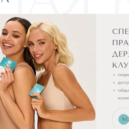
СП
ПРА
ДЕ
КЛУ
скидк
досту
гайды
косме
ХО