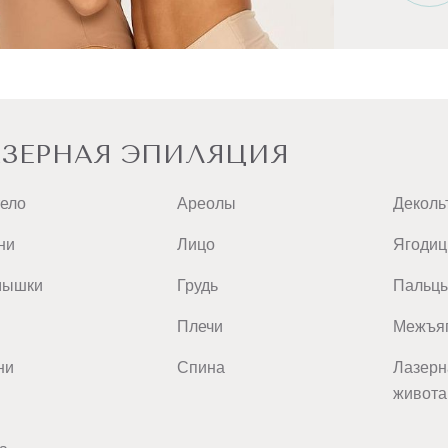
ЗЕРНАЯ ЭПИЛЯЦИЯ
тело
Ареолы
Деколь
ни
Лицо
Ягоди
мышки
Грудь
Пальц
Плечи
Межъяг
ни
Спина
Лазерн
живота