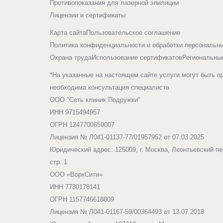
Противопоказания для лазерной эпиляции
Ретинол
в
кожи:
предпола
Лицензии и сертификаты
(А),
послереа
коррекции
выравнивает
Аскорбин
периоде
Карта сайта
Пользовательское соглашение
тон
Политика конфиденциальности и обработки персональн
кислота
Беременн
Подготов
лица
Охрана труда
Использование сертификатов
Региональны
(С),
и
кожи
Токоферо
лактация.
*На указанные на настоящем сайте услуги могут быть п
улучшается
к
(Е)
необходима консультация специалиста
контур
срединн
Возраст
ООО "Сеть клиник Подружки"
овала
аминокис
и
моложе
ИНН 9715494957
лица
глубоким
18
ОГРН 1247700659007
нуклеоти
пилингам
лет.
Лицензия № Л041-01137-77/01957952 от 07.03.2025
кожа
(предшес
лазерным
Юридический адрес: 125009, г. Москва, Леонтьевский пер
выглядит
нуклеино
стр. 1
шлифовка
сияющей,
кислот)
ООО «ВоркСити»
дермабра
упругой
ИНН 7730178141
нитевым
коэнзимы
и
ОГРН 1157746618809
методика
ухоженной
Лицензия № Л041-01167-59/00364493 от 13.07.2018
Фукоксантин