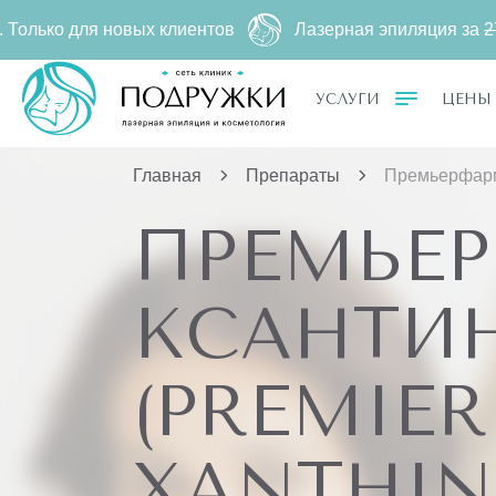
я новых клиентов
Лазерная эпиляция за
2790 ₽
500 ₽
УСЛУГИ
ЦЕНЫ
Главная
Препараты
Премьерфарм 
ПРЕМЬЕР
КСАНТИН
(PREMIE
XANTHIN Р