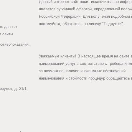
Данный интернет-сайт носит исключительно информ
гаемой
является публичной офертой, определяемой положе
билитационном
.
Российской Федерации. Для получения подробной 
ся
овая
пожалуйста, обратитесь в клинику "Подружки".
ых данных
ость
ка
е сайты
л
ротивопоказания,
Уважаемые клиенты! В настоящее время на сайте 
ым
наименований услуг в соответствие с требования
лоты
за возможное наличие иноязычных обозначений — 
ды
наименования и стоимости процедур обращайтесь п
,
твенники
еулок, д. 21/1,
вых
м,
зии,
м