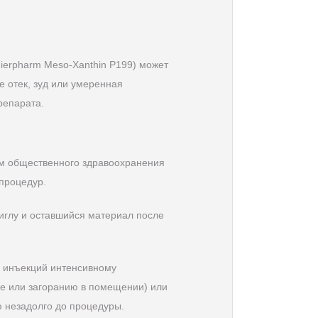
ierpharm Meso-Xanthin Р199) может
е отек, зуд или умеренная
репарата.
м общественного здравоохранения
процедур.
иглу и оставшийся материал после
а инъекций интенсивному
е или загоранию в помещении) или
 незадолго до процедуры.