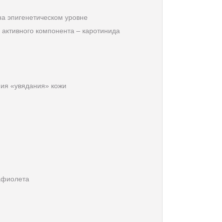
на эпигенетическом уровне
 активного компонента – каротинида
пия «увядания» кожи
афиолета