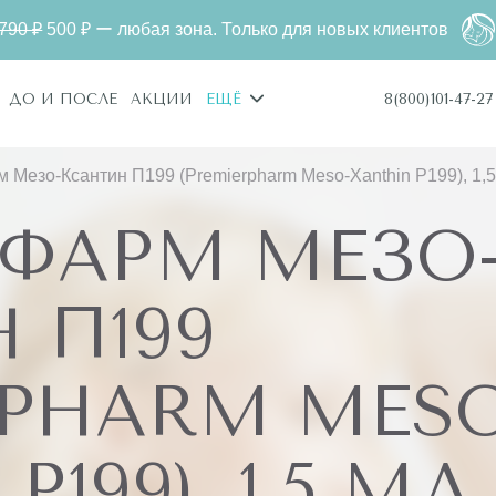
 ー любая зона. Только для новых клиентов
Лазерная
8(800)101-47-27
ДО И ПОСЛЕ
АКЦИИ
ЕЩЁ
Мезо-Ксантин П199 (Premierpharm Meso-Xanthin Р199), 1,5
ФАРМ МЕЗО
 П199
RPHARM MESO
199), 1,5 МЛ