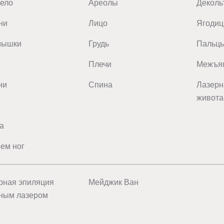
тело
Ареолы
Деколь
подобный
а.
ни
Лицо
Ягоди
нные
мышки
Грудь
Пальц
стов
ния
Плечи
Межъяг
рные
ни
Спина
Лазерн
нной
живота
ов
син
ка
а
и
ем ног
-1
.
ским
м
ые
рная эпиляция
Мейджик Ван
ным лазером
ация