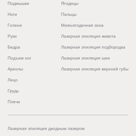
беременность
Подмышки
Ягодицы
пациенты
и
перед:
Ноги
Пальцы
лактация;
Голени
Межъягодичная зона
Лазерными
кожные
Руки
Лазерная эпиляция живота
процедурами
инфекции
Бедра
Лазерная эпиляция подбородка
и
Тредлифтингом
воспаления;
Подъем ног
Лазерная эпиляция шеи
Пилинговыми
Ареолы
Лазерная эпиляция верхней губы
аллергические
процедурами
Лицо
реакции
Пластическими
на
Грудь
операциями
компоненты
Плечи
препарата;
Перед
и
онкологические
после
заболевания;
Лазерная эпиляция диодным лазером
активной