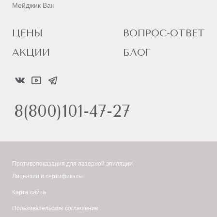
Мейджик Ван
острые
инсоляции
воспалительные
ЦЕНЫ
ВОПРОС-ОТВЕТ
процессы;
АКЦИИ
БЛОГ
обострение
хронических
заболеваний;
8(800)101-47-27
аутоиммунные
заболевания;
герпес
в
Противопоказания для лазерной эпиляции
активной
Лицензии и сертификаты
стадии;
Карта сайта
нарушения
Пользовательское соглашение