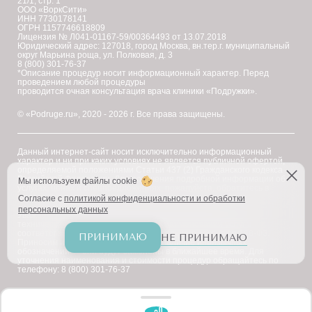
21/1, стр. 1
ООО «ВоркСити»
высоким
ИНН 7730178141
ОГРН 1157746618809
уровнем
Лицензия № Л041-01167-59/00364493 от 13.07.2018
Юридический адрес: 127018, город Москва, вн.тер.г. муниципальный
подготовки,
округ Марьина роща, ул. Полковая, д. 3
8 (800) 301-76-37
владеющих
*Описание процедур носит информационный характер. Перед
проведением любой процедуры
современными
проводится очная консультация врача клиники «Подружки».
протоколами
© «Podruge.ru», 2020 - 2026 г. Все права защищены.
применения
препаратов
Данный интернет-сайт носит исключительно информационный
характер и ни при каких условиях не является публичной офертой,
Novacutan.
определяемой положениями Статьи 437 (2) Гражданского кодекса
Российской Федерации. Для получения подробной информации об
Они
Мы используем файлы cookie
услугах, ценах и спецпредложениях, пожалуйста, обратитесь в
клинику "Подружки".
Согласие с
политикой конфиденциальности и обработки
помогут
персональных данных
Уважаемые клиенты! В настоящее время на сайте ведутся
вам
технические работы по приведению наименований услуг в
соответствие с требованиями Федерального закона № 168-ФЗ.
ПРИНИМАЮ
НЕ ПРИНИМАЮ
разобраться
Приносим извинения за возможное наличие иноязычных
обозначений — они будут заменены в ближайшее время. Для
в
уточнения наименования и стоимости процедур обращайтесь по
телефону: 8 (800) 301-76-37
особенностях
процедуры,