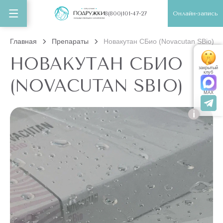
Онлайн-запись
8(800)101-47-27
Главная
Препараты
Новакутан СБио (Novacutan SBio)
НОВАКУТАН СБИО
закрытый
клуб
(NOVACUTAN SBIO)
MAX
i