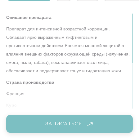
Описание препарата
Препарат для интенсивной возрастной коррекции.
Обладает ярко выраженным лифтинговым и
противоотечным действием Является мощной защитой от
влияния внешних факторов окружающей среды (излучения,
смога, пыли, табака), восстанавливает овал лица,
обеспечивает и поддерживает тонус и гидратацию кожи.
Страна производства
Франция
Курс
1 шприц 3 раза с интервалом 2 недели / 2 шприца 2 раза с
ЗАПИСАТЬСЯ
интервалом 2 недели.
ГК
Новакутан