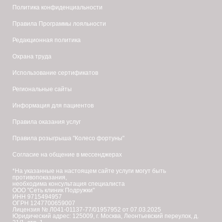
свёртываемости
Политика конфиденциальности
крови;
Правила Программы лояльности
эпилепсия;
Редакционная политика
Охрана труда
заболевания
Использование сертификатов
крови.
Региональные сайты
Медицинский
Информация для пациентов
персонал
Правила оказания услуг
сети
клиник
Правила розыгрыша "Колесо фортуны"
«Подружки»
Согласие на общение в мессенджерах
—
*На указанные на настоящем сайте услуги могут быть
это
противопоказания,
необходима консультация специалиста
команда
ООО "Сеть клиник Подружки"
ИНН 9715494957
ОГРН 1247700659007
экспертов
Лицензия № Л041-01137-77/01957952 от 07.03.2025
Юридический адрес: 125009, г. Москва, Леонтьевский переулок, д.
с