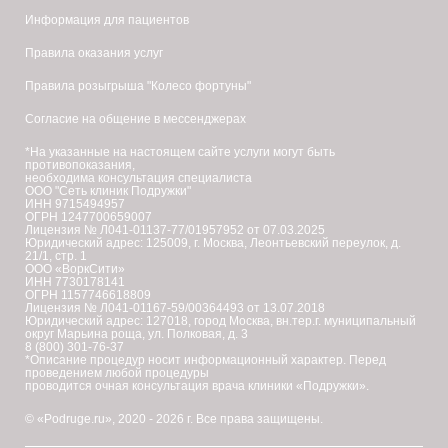
Информация для пациентов
Правила оказания услуг
Правила розыгрыша "Колесо фортуны"
Согласие на общение в мессенджерах
*На указанные на настоящем сайте услуги могут быть
противопоказания,
необходима консультация специалиста
ООО "Сеть клиник Подружки"
ИНН 9715494957
ОГРН 1247700659007
Лицензия № Л041-01137-77/01957952 от 07.03.2025
Юридический адрес: 125009, г. Москва, Леонтьевский переулок, д.
21/1, стр. 1
ООО «ВоркСити»
ИНН 7730178141
ОГРН 1157746618809
Лицензия № Л041-01167-59/00364493 от 13.07.2018
Юридический адрес: 127018, город Москва, вн.тер.г. муниципальный
округ Марьина роща, ул. Полковая, д. 3
8 (800) 301-76-37
*Описание процедур носит информационный характер. Перед
проведением любой процедуры
проводится очная консультация врача клиники «Подружки».
© «Podruge.ru», 2020 - 2026 г. Все права защищены.