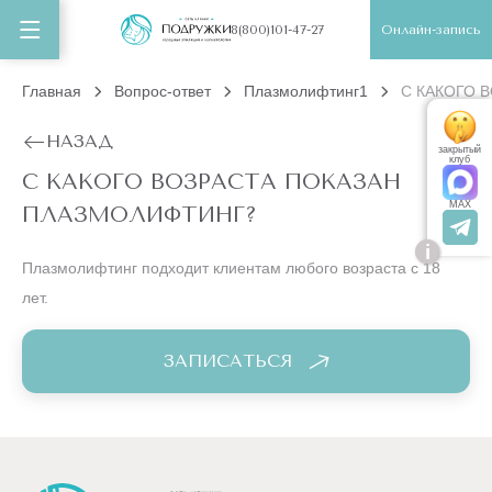
Онлайн-запись
8(800)101-47-27
Главная
Вопрос-ответ
Плазмолифтинг1
С КАКОГО 
НАЗАД
закрытый
клуб
С КАКОГО ВОЗРАСТА ПОКАЗАН
MAX
ПЛАЗМОЛИФТИНГ?
i
Плазмолифтинг подходит клиентам любого возраста с 18
лет.
ЗАПИСАТЬСЯ