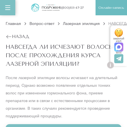
Онлайн-запись
8(800)101-47-27
Главная
Вопрос-ответ
Лазерная эпиляция
НАВСЕГД
НАЗАД
закрытый
клуб
НАВСЕГДА ЛИ ИСЧЕЗАЮТ ВОЛОСЫ
MAX
ПОСЛЕ ПРОХОЖДЕНИЯ КУРСА
ЛАЗЕРНОЙ ЭПИЛЯЦИИ?
i
После лазерной эпиляции волосы исчезают на длительный
период. Однако возможно появление отдельных тонких
волос при изменении гормонального фона, приеме
препаратов или в связи с естественными процессами в
организме. В таких случаях рекомендуется проведение
поддерживающей процедуры.