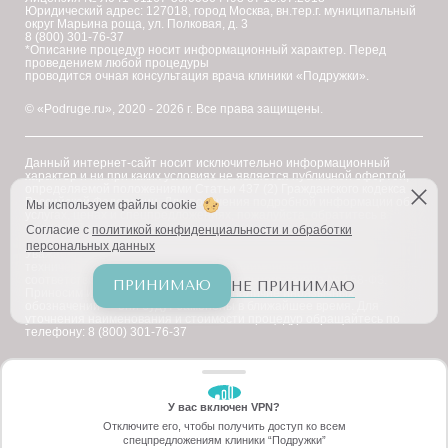
Юридический адрес: 127018, город Москва, вн.тер.г. муниципальный
округ Марьина роща, ул. Полковая, д. 3
8 (800) 301-76-37
*Описание процедур носит информационный характер. Перед
проведением любой процедуры
проводится очная консультация врача клиники «Подружки».
© «Podruge.ru», 2020 - 2026 г. Все права защищены.
Данный интернет-сайт носит исключительно информационный
характер и ни при каких условиях не является публичной офертой,
определяемой положениями Статьи 437 (2) Гражданского кодекса
Российской Федерации. Для получения подробной информации об
Мы используем файлы cookie
услугах, ценах и спецпредложениях, пожалуйста, обратитесь в
клинику "Подружки".
Согласие с
политикой конфиденциальности и обработки
персональных данных
Уважаемые клиенты! В настоящее время на сайте ведутся
технические работы по приведению наименований услуг в
соответствие с требованиями Федерального закона № 168-ФЗ.
ПРИНИМАЮ
НЕ ПРИНИМАЮ
Приносим извинения за возможное наличие иноязычных
обозначений — они будут заменены в ближайшее время. Для
уточнения наименования и стоимости процедур обращайтесь по
телефону: 8 (800) 301-76-37
У вас включен VPN?
ЗАБЕРИТЕ СКИДКУ
ЗАБЕРИТЕ СКИДКУ
Отключите его, чтобы получить доступ ко всем
70%
спецпредложениям клиники “Подружки”
Онлайн-запись
Позвоните