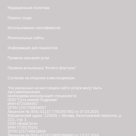
Редакционная политика
Охрана труда
Использование сертификатов
Региональные сайты
Информация для пациентов
Правила оказания услуг
Правила розыгрыша "Колесо фортуны"
Согласие на общение в мессенджерах
*На указанные на настоящем сайте услуги могут быть
противопоказания,
необходима консультация специалиста
ООО "Сеть клиник Подружки"
ИНН 9715494957
ОГРН 1247700659007
Лицензия № Л041-01137-77/01957952 от 07.03.2025
Юридический адрес: 125009, г. Москва, Леонтьевский переулок, д.
21/1, стр. 1
ООО «ВоркСити»
ИНН 7730178141
ОГРН 1157746618809
Лицензия № Л041-01167-59/00364493 от 13.07.2018