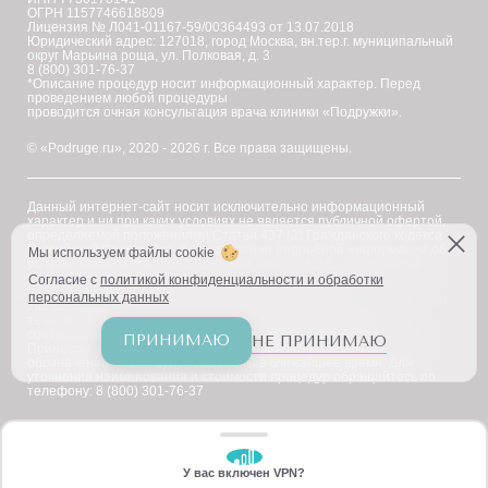
ОГРН 1157746618809
Лицензия № Л041-01167-59/00364493 от 13.07.2018
Юридический адрес: 127018, город Москва, вн.тер.г. муниципальный
округ Марьина роща, ул. Полковая, д. 3
8 (800) 301-76-37
*Описание процедур носит информационный характер. Перед
проведением любой процедуры
проводится очная консультация врача клиники «Подружки».
© «Podruge.ru», 2020 - 2026 г. Все права защищены.
Данный интернет-сайт носит исключительно информационный
характер и ни при каких условиях не является публичной офертой,
определяемой положениями Статьи 437 (2) Гражданского кодекса
Российской Федерации. Для получения подробной информации об
Мы используем файлы cookie
услугах, ценах и спецпредложениях, пожалуйста, обратитесь в
клинику "Подружки".
Согласие с
политикой конфиденциальности и обработки
персональных данных
Уважаемые клиенты! В настоящее время на сайте ведутся
технические работы по приведению наименований услуг в
соответствие с требованиями Федерального закона № 168-ФЗ.
ПРИНИМАЮ
НЕ ПРИНИМАЮ
Приносим извинения за возможное наличие иноязычных
обозначений — они будут заменены в ближайшее время. Для
уточнения наименования и стоимости процедур обращайтесь по
телефону: 8 (800) 301-76-37
У вас включен VPN?
ЗАБЕРИТЕ СКИДКУ
ЗАБЕРИТЕ СКИДКУ