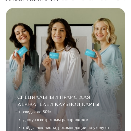
до конца акции
5 ДНЕЙ
ЛАЗЕРНАЯ
ЭПИЛЯЦИЯ
"ВСЕ ТЕЛО"
Александритовый
лазер (ноги
22360 ₽
полностью,
4990 ₽
глубокое бикини,
подмышки, малая
зона) действует
для новых
клиентов
до
5 ДНЕЙ
конца акции
ЛАЗЕРЕ
АЛЕКСАНДРИТОВОМ
ТЕЛО" НА
ЭПИЛЯЦИЯ "ВСЕ
СПЕЦИАЛЬНЫЙ ПРАЙС ДЛЯ
АКЦИЯ! ЛАЗЕРНАЯ
ДЕРЖАТЕЛЕЙ КЛУБНОЙ КАРТЫ
скидки до 80%
доступ к секретным распродажам
ПОПУЛЯРНОЕ
гайды, чек-листы, рекомендации по уходу от