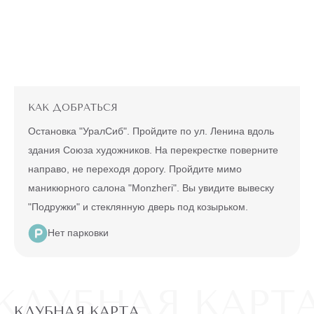
ЭПИЛЯЦИЯ
"ВСЕ ТЕЛО"
Александритовый
лазер (ноги
22360 ₽
полностью,
4990 ₽
глубокое бикини,
подмышки, малая
зона) действует
для новых
клиентов
КАК ДОБРАТЬСЯ
до
5 ДНЕЙ
конца акции
Остановка "УралСиб". Пройдите по ул. Ленина вдоль
здания Союза художников. На перекрестке поверните
МУЖЧИНАМ
направо, не переходя дорогу. Пройдите мимо
ПО
маникюрного салона "Monzheri". Вы увидите вывеску
АКЦИИ
"Подружки" и стеклянную дверь под козырьком.
ЛАЗЕРНАЯ
ЭПИЛЯЦИЯ ЛЮБОЙ
Нет парковки
ЗОНЫ НА
АЛЕКСАНДРИТОВОМ
6990 ₽
ЛАЗЕРЕ
500 ₽
Действует на любой лазер, на
КЛУБНАЯ КАРТ
одиночную зону, для новых
клиентов
КЛУБНАЯ КАРТА