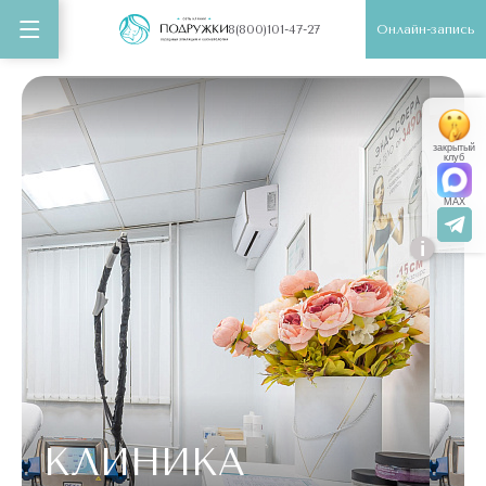
Онлайн-запись
8(800)101-47-27
закрытый
клуб
MAX
i
КЛИНИКА