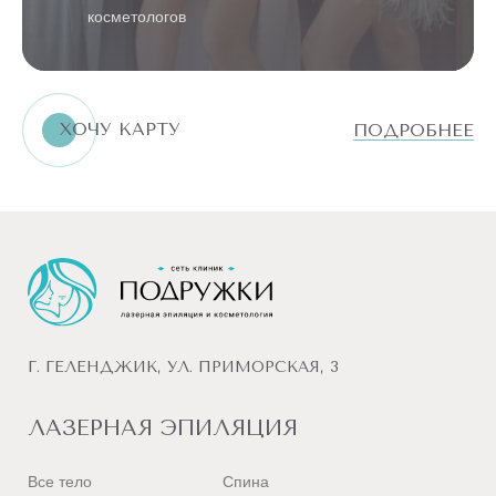
косметологов
ШЕЯ
И
ЛИЦО
РУКИ
ХОЧУ КАРТУ
ПОДРОБНЕЕ
ТУЛОВИЩЕ
БИКИНИ
НОГИ
ТЕЛО
ВСЕ
ПРОЦЕДУРЫ
ДОПОЛНИТЕЛЬНЫЕ
Г. ГЕЛЕНДЖИК, УЛ. ПРИМОРСКАЯ, 3
ЛАЗЕРНАЯ ЭПИЛЯЦИЯ
Все тело
Спина