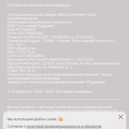
Согласие на общение в мессенджерах
*На указанные на настоящем сайте услуги могут быть
противопоказания,
необходима консультация специалиста
ООО "Сеть клиник Подружки"
ИНН 9715494957
ОГРН 1247700659007
Лицензия № Л041-01137-77/01957952 от 07.03.2025
Юридический адрес: 125009, г. Москва, Леонтьевский переулок, д.
21/1, стр. 1
ООО «ВоркСити»
ИНН 7730178141
ОГРН 1157746618809
Лицензия № Л041-01167-59/00364493 от 13.07.2018
Юридический адрес: 127018, город Москва, вн.тер.г. муниципальный
округ Марьина роща, ул. Полковая, д. 3
8 (800) 301-76-37
*Описание процедур носит информационный характер. Перед
проведением любой процедуры
проводится очная консультация врача клиники «Подружки».
© «Podruge.ru», 2020 - 2026 г. Все права защищены.
Данный интернет-сайт носит исключительно информационный
характер и ни при каких условиях не является публичной офертой,
определяемой положениями Статьи 437 (2) Гражданского кодекса
Российской Федерации. Для получения подробной информации об
Мы используем файлы cookie
услугах, ценах и спецпредложениях, пожалуйста, обратитесь в
клинику "Подружки".
Согласие с
политикой конфиденциальности и обработки