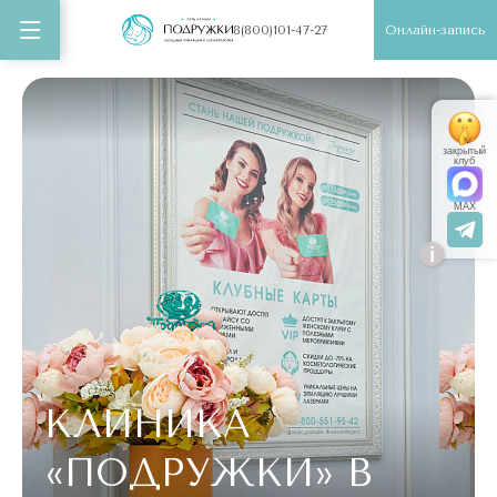
Онлайн-запись
8(800)101-47-27
закрытый
клуб
MAX
i
КЛИНИКА
«ПОДРУЖКИ»
В