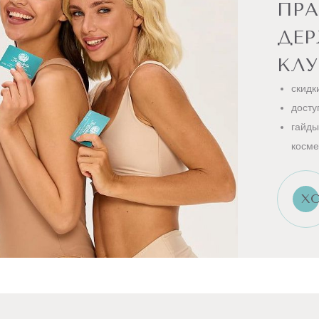
ПРА
ДЕ
КЛУ
скидк
досту
гайды
косме
ХО