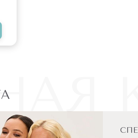
НАЯ 
ТА
СП