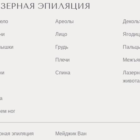
ЗЕРНАЯ ЭПИЛЯЦИЯ
тело
Ареолы
Деколь
ни
Лицо
Ягоди
мышки
Грудь
Пальц
Плечи
Межъяг
ни
Спина
Лазерн
живота
а
ем ног
рная эпиляция
Мейджик Ван