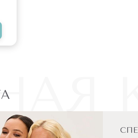
НАЯ 
ТА
СП