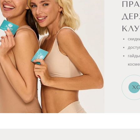
ПРА
ДЕ
КЛУ
скидк
досту
гайды
косме
ХО