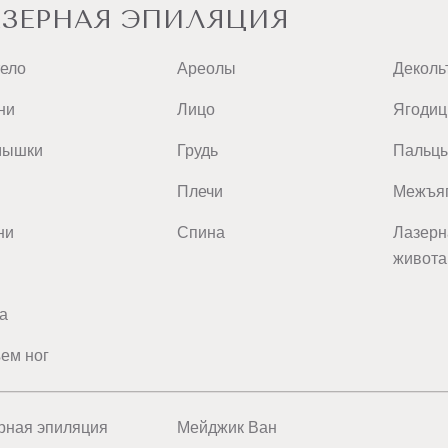
ЗЕРНАЯ ЭПИЛЯЦИЯ
тело
Ареолы
Деколь
ни
Лицо
Ягоди
мышки
Грудь
Пальц
Плечи
Межъяг
ни
Спина
Лазерн
живота
а
ем ног
рная эпиляция
Мейджик Ван